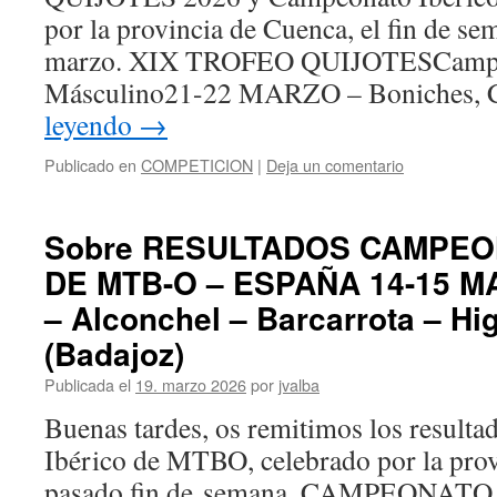
por la provincia de Cuenca, el fin de se
marzo. XIX TROFEO QUIJOTESCampeo
Másculino21-22 MARZO – Boniches,
leyendo
→
Publicado en
COMPETICION
|
Deja un comentario
Sobre RESULTADOS CAMPEO
DE MTB-O – ESPAÑA 14-15 MA
– Alconchel – Barcarrota – Hi
(Badajoz)
Publicada el
19. marzo 2026
por
jvalba
Buenas tardes, os remitimos los result
Ibérico de MTBO, celebrado por la prov
pasado fin de semana. CAMPEONAT