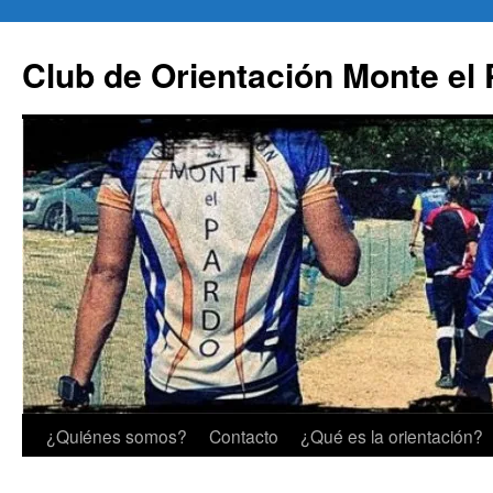
Saltar
al
Club de Orientación Monte el
contenido
¿Quiénes somos?
Contacto
¿Qué es la orientación?