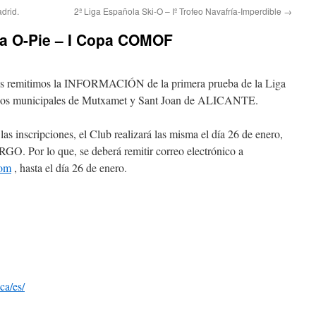
drid.
2ª Liga Española Ski-O – Iº Trofeo Navafría-Imperdible
→
la O-Pie – I Copa COMOF
 os remitimos la INFORMACIÓN de la primera prueba de la Liga
minos municipales de Mutxamet y Sant Joan de ALICANTE.
 inscripciones, el Club realizará las misma el día 26 de enero,
O. Por lo que, se deberá remitir correo electrónico a
com
, hasta el día 26 de enero.
ca/es/