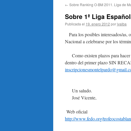
←
Sobre Ranking O-BM 2011. Liga de Ma
Sobre 1ª Liga Españo
Publicada el
19. enero 2012
por
jvalba
Para los posibles interesados/as,
Nacional a celebrarse por los tér
Como existen plazos para hacer las
dentro del primer plazo SIN RECARG
inscripcionesmontelpardo@gmail.
Un saludo.
José Vicente,
Web oficial
http://www.fedo.org/trofeocostablan