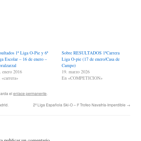
sultados 1ª Liga O-Pie y 6ª
Sobre RESULTADOS 1ªCarrera
ga Escolar – 16 de enero –
Liga O-pie (17 de enero/Casa de
ralzarzal
Campo)
. enero 2016
19. marzo 2026
 «carrera»
En «COMPETICION»
uarda el
enlace permanente
.
drid.
2ª Liga Española Ski-O – Iº Trofeo Navafría-Imperdible
→
a publicar un comentario.