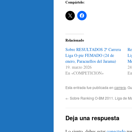
Compártelo:
Relacionado
Sobre RESULTADOS 2ª Carrera
Re
Liga O-pie FEMADO (24 de
Li
enero, Paracuellos del Jarama)
Mo
19. marzo 2026
24
En «COMPETICION»
En
Esta entrada fue publicada en
carrera
. G
←
Sobre Ranking O-BM 2011. Liga de Ma
Deja una respuesta
Lo siento, debes estar
conectado
par