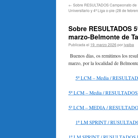
←
Sobre RESULTADOS Campeonato de 
Universitario y 4ª Liga o-pie (28 de febre
Sobre RESULTADOS 5ª L
marzo-Belmonte de Ta
Publicada el
19. marzo 2026
por
jvalba
Buenos días, os remitimos los resul
marzo, por la localidad de Belmonte
5º LCM – Media / RESULT
5º LCM – Media / RESULTADO
5ª LCM – MEDIA / RESULTAD
1º LM SPRINT / RUSULTA
1º LM SPRINT / RUSULTADOS