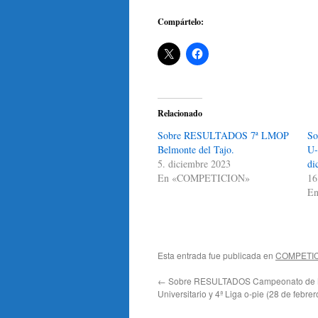
Compártelo:
Relacionado
Sobre RESULTADOS 7ª LMOP
So
Belmonte del Tajo.
U-
5. diciembre 2023
di
En «COMPETICION»
16
En
Esta entrada fue publicada en
COMPETI
←
Sobre RESULTADOS Campeonato de 
Universitario y 4ª Liga o-pie (28 de febre