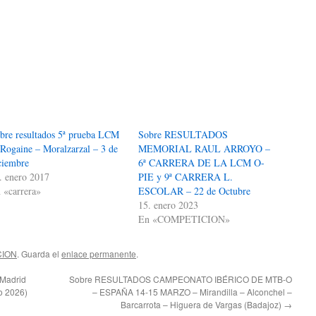
bre resultados 5ª prueba LCM
Sobre RESULTADOS
Rogaine – Moralzarzal – 3 de
MEMORIAL RAUL ARROYO –
ciembre
6ª CARRERA DE LA LCM O-
. enero 2017
PIE y 9ª CARRERA L.
 «carrera»
ESCOLAR – 22 de Octubre
15. enero 2023
En «COMPETICION»
CION
. Guarda el
enlace permanente
.
Madrid
Sobre RESULTADOS CAMPEONATO IBÉRICO DE MTB-O
ro 2026)
– ESPAÑA 14-15 MARZO – Mirandilla – Alconchel –
Barcarrota – Higuera de Vargas (Badajoz)
→