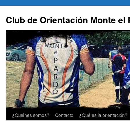
Saltar
al
Club de Orientación Monte el
contenido
¿Quiénes somos?
Contacto
¿Qué es la orientación?