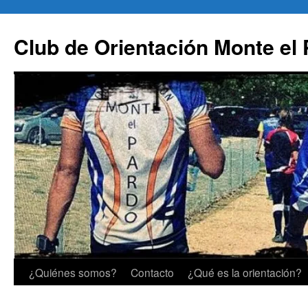
Saltar
al
Club de Orientación Monte el
contenido
¿Quiénes somos?
Contacto
¿Qué es la orientación?