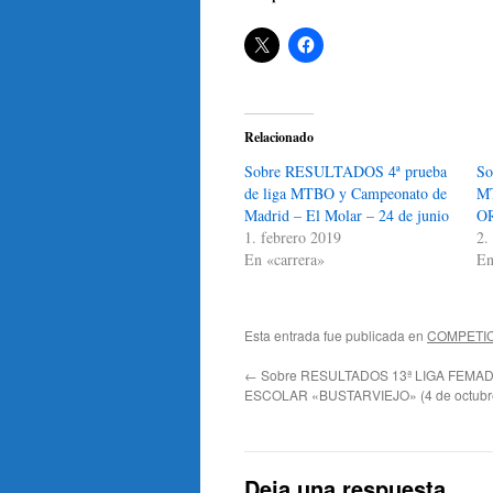
Relacionado
Sobre RESULTADOS 4ª prueba
S
de liga MTBO y Campeonato de
M
Madrid – El Molar – 24 de junio
OR
1. febrero 2019
2.
En «carrera»
En
Esta entrada fue publicada en
COMPETI
←
Sobre RESULTADOS 13ª LIGA FEMAD
ESCOLAR «BUSTARVIEJO» (4 de octubre
Deja una respuesta