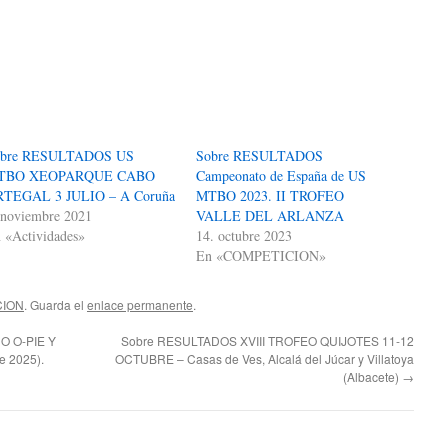
obre RESULTADOS US
Sobre RESULTADOS
TBO XEOPARQUE CABO
Campeonato de España de US
TEGAL 3 JULIO – A Coruña
MTBO 2023. II TROFEO
 noviembre 2021
VALLE DEL ARLANZA
 «Actividades»
14. octubre 2023
En «COMPETICION»
CION
. Guarda el
enlace permanente
.
O O-PIE Y
Sobre RESULTADOS XVIII TROFEO QUIJOTES 11-12
 2025).
OCTUBRE – Casas de Ves, Alcalá del Júcar y Villatoya
(Albacete)
→