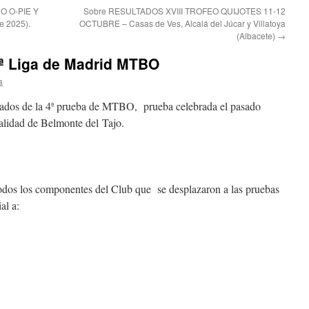
O O-PIE Y
Sobre RESULTADOS XVIII TROFEO QUIJOTES 11-12
 2025).
OCTUBRE – Casas de Ves, Alcalá del Júcar y Villatoya
(Albacete)
→
 Liga de Madrid MTBO
a
ltados de la 4ª prueba de MTBO, prueba celebrada el pasado
alidad de Belmonte del Tajo.
s los componentes del Club que se desplazaron a las pruebas
al a: