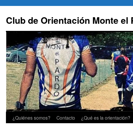
Saltar
al
Club de Orientación Monte el
contenido
¿Quiénes somos?
Contacto
¿Qué es la orientación?