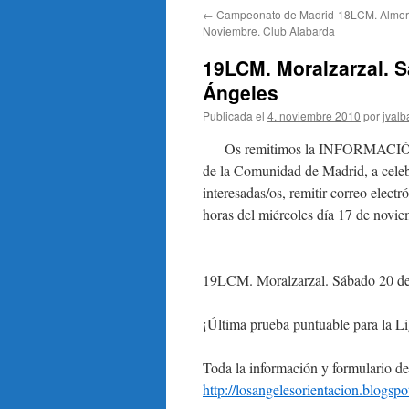
←
Campeonato de Madrid-18LCM. Almor
Noviembre. Club Alabarda
19LCM. Moralzarzal. 
Ángeles
Publicada el
4. noviembre 2010
por
jvalb
Os remitimos la INFORMACIÓN di
de la Comunidad de Madrid, a celeb
interesadas/os, remitir correo electr
horas del miércoles día 17 de novie
19LCM. Moralzarzal. Sábado 20 d
¡Última prueba puntuable para la L
Toda la información y formulario d
http://losangelesorientacion.blogsp