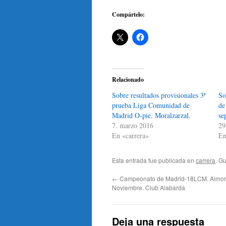
Compártelo:
Relacionado
Sobre resultados provisionales 3ª
So
prueba Liga Comunidad de
de
Madrid O-pie. Moralzarzal.
se
7. marzo 2016
29
En «carrera»
En
Esta entrada fue publicada en
carrera
. G
←
Campeonato de Madrid-18LCM. Almor
Noviembre. Club Alabarda
Deja una respuesta