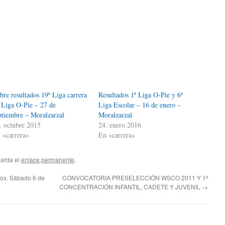
bre resultados 19ª Liga carrera
Resultados 1ª Liga O-Pie y 6ª
 Liga O-Pie – 27 de
Liga Escolar – 16 de enero –
ptiembre – Moralzarzal
Moralzarzal
. octubre 2015
24. enero 2016
 «carrera»
En «carrera»
uarda el
enlace permanente
.
ox. Sábado 6 de
CONVOCATORIA PRESELECCIÓN WSCO 2011 Y 1ª
CONCENTRACIÓN INFANTIL, CADETE Y JUVENIL
→